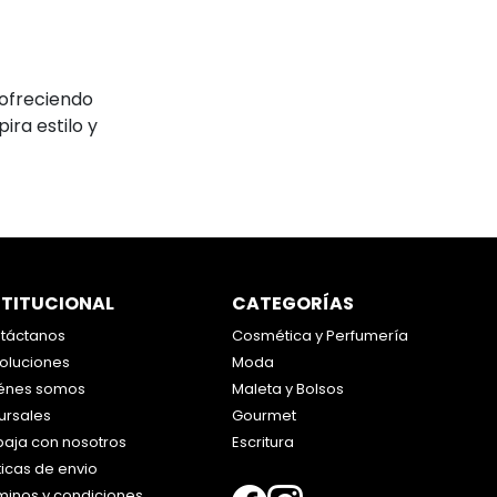
ofreciendo
ra estilo y
STITUCIONAL
CATEGORÍAS
táctanos
Cosmética y Perfumería
oluciones
Moda
énes somos
Maleta y Bolsos
ursales
Gourmet
baja con nosotros
Escritura
ticas de envio
minos y condiciones