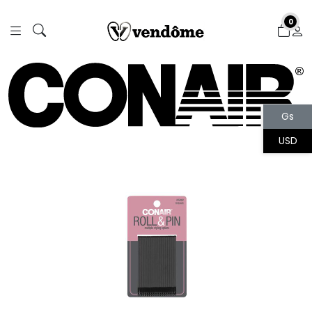
Gs
USD